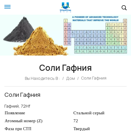
Соли Гафния
Соли Гафния
Вы Находитесь В :
/
Дом
/
Соли Гафния
Гафний, 72Hf
Появление
Стальной серый
Атомный номер (Z)
72
Фаза
Твердый
при СТП