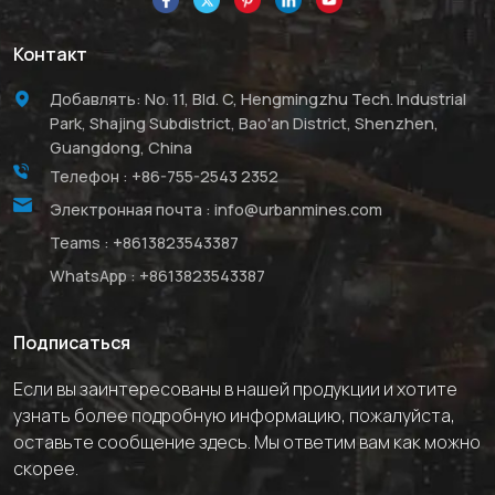
Контакт
Добавлять: No. 11, Bld. C, Hengmingzhu Tech. Industrial
Park, Shajing Subdistrict, Bao'an District, Shenzhen,
Guangdong, China
Телефон :
+86-755-2543 2352
Электронная почта :
info@urbanmines.com
Teams :
+8613823543387
WhatsApp :
+8613823543387
Подписаться
Если вы заинтересованы в нашей продукции и хотите
узнать более подробную информацию, пожалуйста,
оставьте сообщение здесь. Мы ответим вам как можно
скорее.