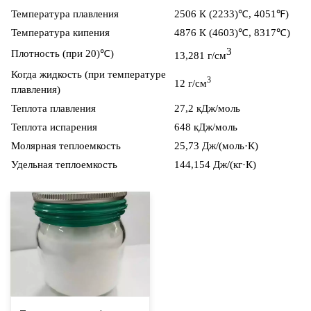
Температура плавления
2506 К (2233)
℃
, ​4051
℉
)
Температура кипения
4876 К (4603)
℃
, ​8317
℃
)
3
Плотность (при 20)
℃
)
13,281 г/см
Когда жидкость (при температуре
3
12 г/см
плавления)
Теплота плавления
27,2 кДж/моль
Теплота испарения
648 кДж/моль
Молярная теплоемкость
25,73 Дж/(моль·К)
Удельная теплоемкость
144,154 Дж/(кг·К)