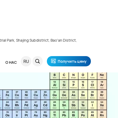
ial Park, Shajing Subdistrict, Bao'an District,
RU
Получить цену
Я
О НАС