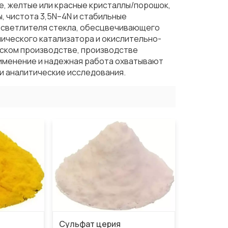
лые, желтые или красные кристаллы/порошок,
, чистота 3,5N–4N и стабильные
 осветлителя стекла, обесцвечивающего
нического катализатора и окислительно-
еском производстве, производстве
именение и надежная работа охватывают
и аналитические исследования.
Сульфат церия