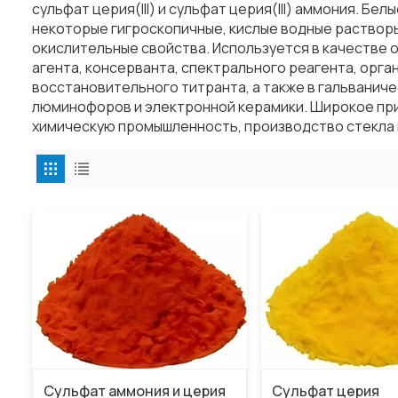
сульфат церия(III) и сульфат церия(III) аммония. Бе
некоторые гигроскопичные, кислые водные растворы
окислительные свойства. Используется в качестве
агента, консерванта, спектрального реагента, орга
восстановительного титранта, а также в гальванич
люминофоров и электронной керамики. Широкое пр
химическую промышленность, производство стекла 
Сульфат аммония и церия
Сульфат церия