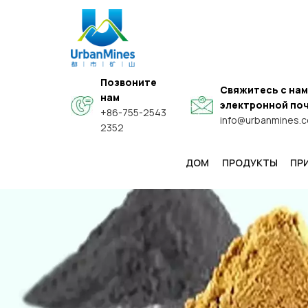
Позвоните
Свяжитесь с нам
нам
электронной по
+86-755-2543
info@urbanmines.
2352
ДОМ
ПРОДУКТЫ
ПР
Специальные Высококачественные Сферические Порошки Из Сплавов
Высокочистые И Электронные Мелкодисперсные Металлические Порошки
Функциональные Проводящие Порошки Из Композита Типа «ядро-Оболочка»