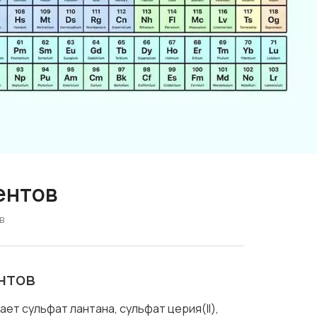
ентов
в
нтов
т сульфат лантана, сульфат церия(II),