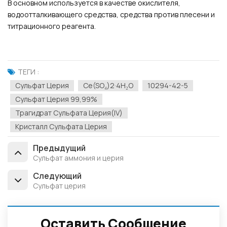
В основном используется в качестве окислителя,
водоотталкивающего средства, средства против плесени и
титрационного реагента.
ТЕГИ :
Сульфат Церия
Ce(SO₄)2·4H₂O
10294-42-5
Сульфат Церия 99,99%
Трагидрат Сульфата Церия(IV)
Кристалл Сульфата Церия
Предыдущий
Сульфат аммония и церия
Следующий
Сульфат церия
Оставить Сообщение