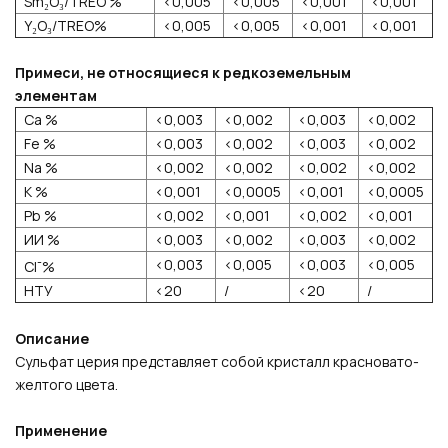
Sm₂O₃/TREO %
<0,005
<0,005
<0,001
<0,001
Y₂O₃/TREO%
<0,005
<0,005
<0,001
<0,001
Примеси, не относящиеся к редкоземельным
элементам
Ca %
<0,003
<0,002
<0,003
<0,002
Fe %
<0,003
<0,002
<0,003
<0,002
Na %
<0,002
<0,002
<0,002
<0,002
К %
<0,001
<0,0005
<0,001
<0,0005
Pb %
<0,002
<0,001
<0,002
<0,001
ИИ %
<0,003
<0,002
<0,003
<0,002
-
<0,003
<0,005
<0,003
<0,005
Cl
%
НТУ
<20
/
<20
/
Описание
Сульфат церия представляет собой кристалл красновато-
желтого цвета.
Применение