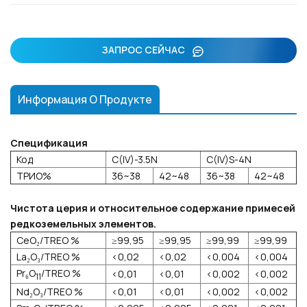
ЗАПРОС СЕЙЧАС
Информация О Продукте
Спецификация
Код
C(IV)-3.5N
C(IV)S-4N
ТРИО%
36~38
42~48
36~38
42~48
Чистота церия и относительное содержание примесей
редкоземельных элементов.
CeO₂/TREO %
≥99,95
≥99,95
≥99,99
≥99,99
La₂O₃/TREO %
<0,02
<0,02
<0,004
<0,004
Pr₆O
/TREO %
<0,01
<0,01
<0,002
<0,002
11
Nd₂O₃/TREO %
<0,01
<0,01
<0,002
<0,002