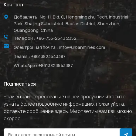
Контакт
Добавлять: No. 11, Bld. C, Hengmingzhu Tech. Industrial
Park, Shajing Subdistrict, Bao'an District, Shenzhen,
Guangdong, China
Телефон :
+86-755-2543 2352
Электронная почта :
info@urbanmines.com
Teams :
+8613823543387
WhatsApp :
+8613823543387
Подписаться
Если вы заинтересованы в нашей продукции и хотите
узнать более подробную информацию, пожалуйста,
оставьте сообщение здесь. Мы ответим вам как можно
скорее.