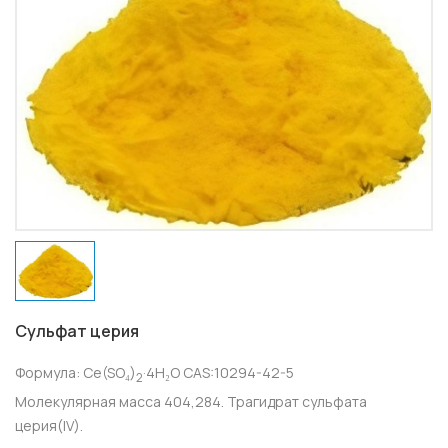
Сульфат церия
Формула: Ce(SO₄)
·4H₂O CAS:10294-42-5
2
Молекулярная масса 404,284. Трагидрат сульфата
церия(IV).