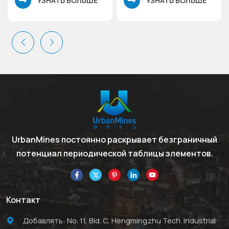
УЗНАТЬ БОЛЬШЕ
УЗНАТЬ БОЛЬШЕ
3Молекулярная масса
434,22. Гексагидрат
548,22. Нитрат аммония
нитрата церия(III).
церия(IV).
UrbanMines постоянно раскрывает безграничный
потенциал периодической таблицы элементов.
Контакт
Добавлять: No. 11, Bld. C, Hengmingzhu Tech. Industrial