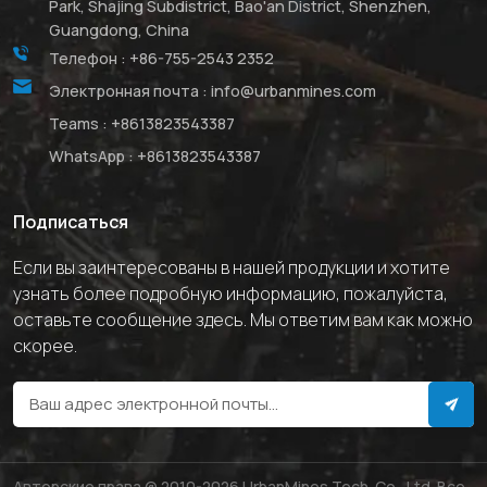
Park, Shajing Subdistrict, Bao'an District, Shenzhen,
Guangdong, China
Телефон :
+86-755-2543 2352
Электронная почта :
info@urbanmines.com
Teams :
+8613823543387
WhatsApp :
+8613823543387
Подписаться
Если вы заинтересованы в нашей продукции и хотите
узнать более подробную информацию, пожалуйста,
оставьте сообщение здесь. Мы ответим вам как можно
скорее.
Авторские права @ 2010-2026 UrbanMines Tech. Co., Ltd. Все