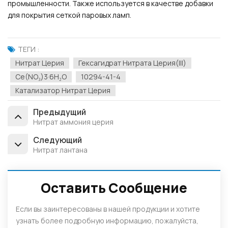
промышленности. Также используется в качестве добавки
для покрытия сеткой паровых ламп.
ТЕГИ :
Нитрат Церия
Гексагидрат Нитрата Церия(III)
Ce(NO₃)3·6H₂O
10294-41-4
Катализатор Нитрат Церия
Предыдущий
Нитрат аммония церия
Следующий
Нитрат лантана
Оставить Сообщение
Если вы заинтересованы в нашей продукции и хотите
узнать более подробную информацию, пожалуйста,