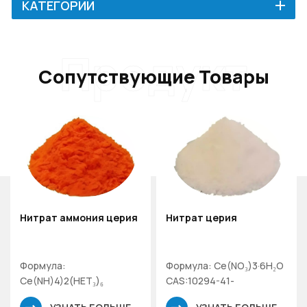
КАТЕГОРИИ
Продукт
Сопутствующие Товары
Нитрат аммония церия
Нитрат церия
Формула:
Формула: Ce(NO₃)3·6H₂O
Ce(NH)4)2(НЕТ₃)₆
CAS:10294-41-
CAS:16774-21-
4Молекулярная масса