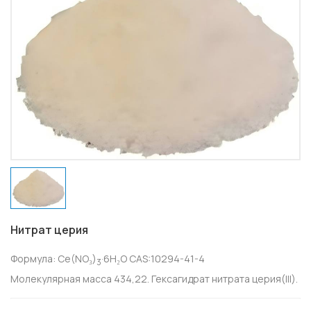
Нитрат церия
Формула: Ce(NO₃)
·6H₂O CAS:10294-41-4
3
Молекулярная масса 434,22. Гексагидрат нитрата церия(III).