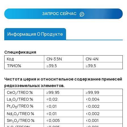
ЗАПРОС СЕЙЧАС
Информация О Продукте
Спецификация
Код
CN-3.5N
CN-4N
ТРИО%
≥39,5
≥39,5
Чистота церия и относительное содержание примесей
редкоземельных элементов.
CeO₂/TREO %
≥99,95
≥99,99
La₂O₃/TREO %
<0,02
<0,004
Pr₆O
/TREO %
<0,01
<0,002
11
Nd₂O₃/TREO %
<0,01
<0,002
Sm₂O₃/TREO %
<0,005
<0,001