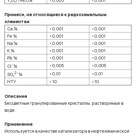
Y₂O₃/TREO%
<0,005
<0,001
Примеси, не относящиеся к редкоземельным
элементам
Ca %
<0,001
<0,001
Fe %
<0,001
<0,001
Na %
<0,001
<0,001
К %
<0,001
<0,001
Pb %
<0,001
<0,001
-
<0,005
<0,005
Cl
%
2-
<0,01
<0,01
SO₄
%
НТУ
<10
<10
Описание
Бесцветные гранулированные кристаллы, растворимые в
воде.
Применение
Используется в качестве катализатора в нефтехимической