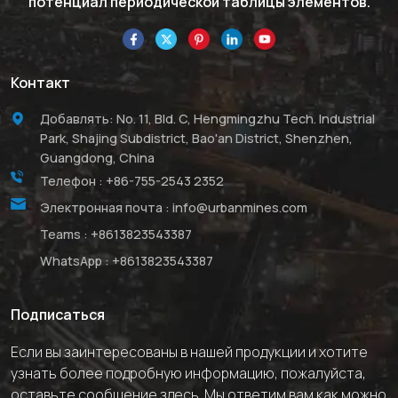
потенциал периодической таблицы элементов.
Контакт
Добавлять: No. 11, Bld. C, Hengmingzhu Tech. Industrial
Park, Shajing Subdistrict, Bao'an District, Shenzhen,
Guangdong, China
Телефон :
+86-755-2543 2352
Электронная почта :
info@urbanmines.com
Teams :
+8613823543387
WhatsApp :
+8613823543387
Подписаться
Если вы заинтересованы в нашей продукции и хотите
узнать более подробную информацию, пожалуйста,
оставьте сообщение здесь. Мы ответим вам как можно