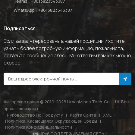
Teams :
+8613823543387
WhatsApp :
+8613823543387
Подписаться
Если вы заинтересованы в нашей продукции и хотите
узнать более подробную информацию, пожалуйста,
оставьте сообщение здесь. Мы ответим вам как можно
скорее.
Авторские права @ 2010-2026 UrbanMines Tech. Co., Ltd. Все
права защищены .
Руководство По Продукту
|
Карта Сайта
|
XML
|
Политика, Касающаяся Окружающей Среды
|
Политика Конфиденциальности
IPv6 ПОДДЕРЖИВАЕМАЯ СЕТЬ