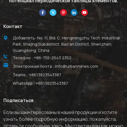
потенциал периодической таблицы элементов.
Контакт
Добавлять: No. 11, Bld. C, Hengmingzhu Tech. Industrial
Park, Shajing Subdistrict, Bao'an District, Shenzhen,
Guangdong, China
Телефон :
+86-755-2543 2352
Электронная почта :
info@urbanmines.com
Teams :
+8613823543387
WhatsApp :
+8613823543387
Подписаться
Если вы заинтересованы в нашей продукции и хотите
узнать более подробную информацию, пожалуйста,
оставьте сообщение здесь. Мы ответим вам как можно