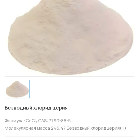
Безводный хлорид церия
Формула: CeCl₃ CAS: 7790-86-5
Молекулярная масса 246,47 Безводный хлорид церия(III)