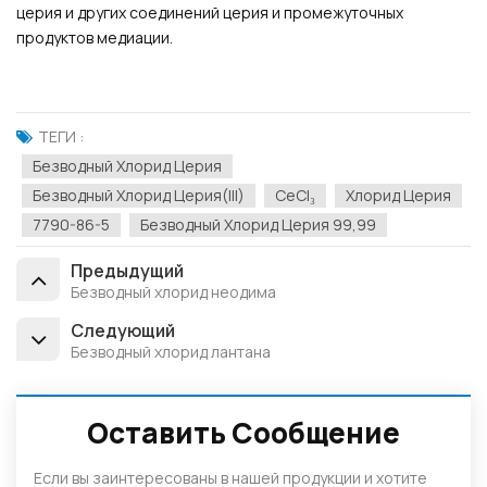
церия и других соединений церия и промежуточных
продуктов медиации.
ТЕГИ :
Безводный Хлорид Церия
Безводный Хлорид Церия(III)
CeCl₃
Хлорид Церия
7790-86-5
Безводный Хлорид Церия 99,99
Предыдущий
Безводный хлорид неодима
Следующий
Безводный хлорид лантана
Оставить Сообщение
Если вы заинтересованы в нашей продукции и хотите