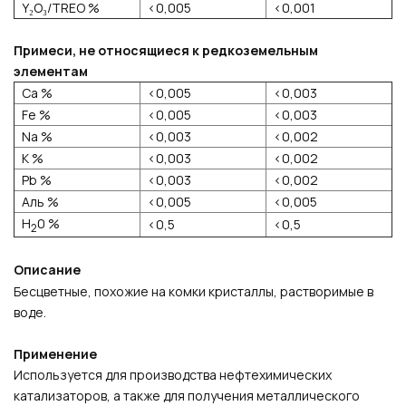
Y₂O₃/TREO %
<0,005
<0,001
Примеси, не относящиеся к редкоземельным
элементам
Ca %
<0,005
<0,003
Fe %
<0,005
<0,003
Na %
<0,003
<0,002
К %
<0,003
<0,002
Pb %
<0,003
<0,002
Аль %
<0,005
<0,005
H
0 %
<0,5
<0,5
2
Описание
Бесцветные, похожие на комки кристаллы, растворимые в
воде.
Применение
Используется для производства нефтехимических
катализаторов, а также для получения металлического