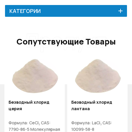
КАТЕГОРИИ
Продукт
Сопутствующие Товары
Безводный хлорид
Безводный хлорид
церия
лантана
Формула: CeCl₃ CAS:
Формула: LaCl₃ CAS:
7790-86-5 Молекулярная
10099-58-8