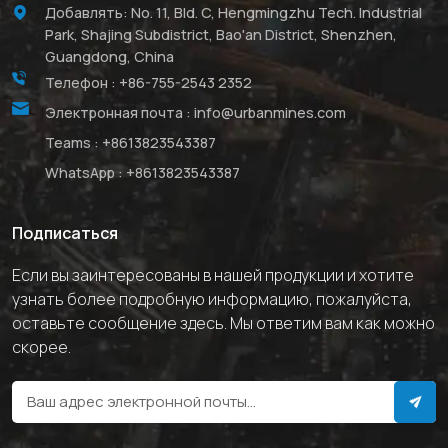
Добавлять: No. 11, Bld. C, Hengmingzhu Tech. Industrial
Park, Shajing Subdistrict, Bao'an District, Shenzhen,
Guangdong, China
Телефон :
+86-755-2543 2352
Электронная почта :
info@urbanmines.com
Teams :
+8613823543387
WhatsApp :
+8613823543387
Подписаться
Если вы заинтересованы в нашей продукции и хотите
узнать более подробную информацию, пожалуйста,
оставьте сообщение здесь. Мы ответим вам как можно
скорее.