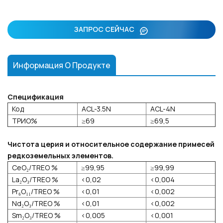
ЗАПРОС СЕЙЧАС
Информация О Продукте
Спецификация
Код
ACL-3.5N
ACL-4N
ТРИО%
≥69
≥69,5
Чистота церия и относительное содержание примесей
редкоземельных элементов.
CeO₂/TREO %
≥99,95
≥99,99
La₂O₃/TREO %
<0,02
<0,004
Pr₆O₁₁/TREO %
<0,01
<0,002
Nd₂O₃/TREO %
<0,01
<0,002
Sm₂O₃/TREO %
<0,005
<0,001