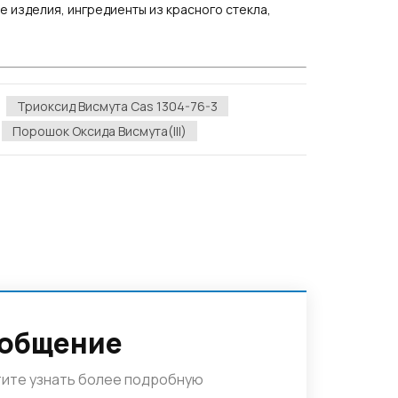
е изделия, ингредиенты из красного стекла,
Триоксид Висмута Cas 1304-76-3
Порошок Оксида Висмута(III)
ообщение
отите узнать более подробную