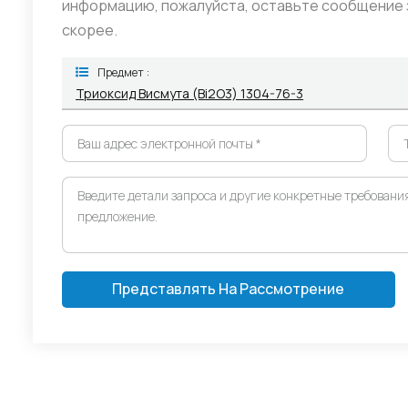
информацию, пожалуйста, оставьте сообщение з
скорее.
Предмет :
Триоксид Висмута (Bi2O3) 1304-76-3
Представлять На Рассмотрение