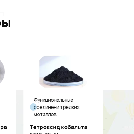
т
ры
Функциональные
Функ
соединения редких
соед
металлов
мета
ора
Тетроксид кобальта
Ниоби