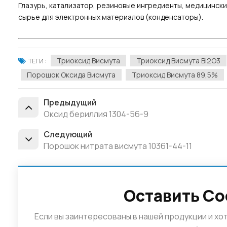
Глазурь, катализатор, резиновые ингредиенты, медицински
сырье для электронных материалов (конденсаторы).
Триоксид Висмута
Триоксид Висмута Bi2O3
ТЕГИ :
Порошок Оксида Висмута
Триоксид Висмута 89,5%
Предыдущий
Оксид бериллия 1304-56-9
Следующий
Порошок нитрата висмута 10361-44-11
Оставить С
Если вы заинтересованы в нашей продукции и х