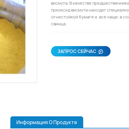
висмута. В качестве предшественник
триоксид висмута находит специализ
огнестойкой бумаге и, все чаще, в с
свинца.
ЗАПРОС СЕЙЧАС
Информация О Продукте