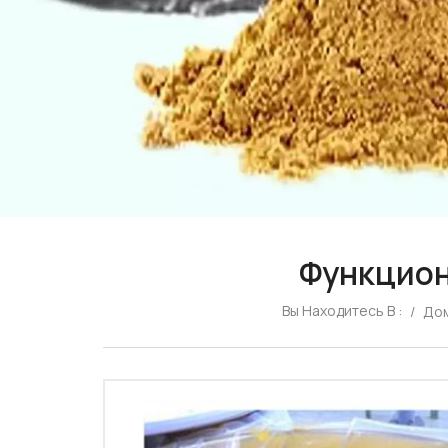
Функцион
Вы Находитесь В :
/
До