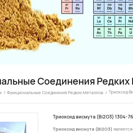
альные Соединения Редких
Триоксид Ви
м
/
Функциональные Соединения Редких Металлов
/
Триоксид висмута (Bi2O3) 1304-76
Триоксид висмута (Bi2O3)
являетс