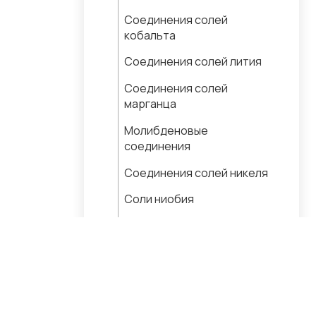
Соединения солей
кобальта
Соединения солей лития
Соединения солей
марганца
Молибденовые
соединения
Соединения солей никеля
Соли ниобия
Соли гафния
Соединения солей индия
Соединения солей
стронция