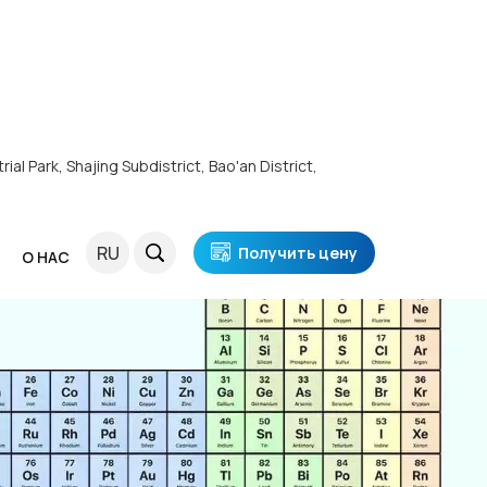
ial Park, Shajing Subdistrict, Bao'an District,
RU
Получить цену
Я
О НАС