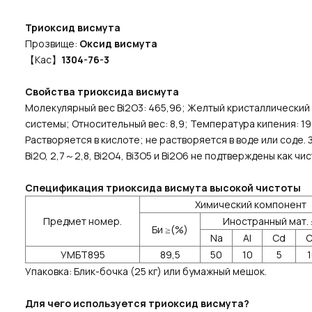
Триоксид висмута
Прозвище:
Оксид висмута
【Кас】
1304-76-3
Свойства триоксида висмута
Молекулярный вес Bi2O3: 465,96; Желтый кристаллически
системы; Относительный вес: 8,9; Температура кипения: 1
Растворяется в кислоте; не растворяется в воде или соде. 
Bi2O, 2,7～2,8, Bi2O4, Bi3O5 и Bi2O6 не подтверждены как ч
Спецификация триоксида висмута высокой чистоты
Химический компонент
Предмет номер.
Иностранный мат.
Би ≥(%)
Na
Al
Cd
УМБТ895
89,5
50
10
5
Упаковка: Блик-бочка (25 кг) или бумажный мешок.
Для чего используется триоксид висмута?