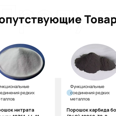
Продук
опутствующие Това
нкциональные
Функциональные
единения редких
соединения редких
таллов
металлов
ошок нитрата
Порошок карбида б