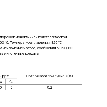
й порошок моноклинной кристаллической
900 ℃. Температура плавления: 820 ℃.
За исключением этого, сообщения о Bi2O, BiO,
истые ипотечные кредиты.
 ≤ ppm
Потеря веса при сушке ≤(%)
Ca
Cu
10
5
0,2