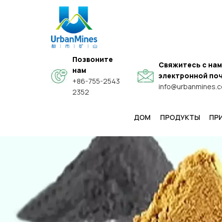
Позвоните
Свяжитесь с нам
нам
электронной по
+86-755-2543
info@urbanmines.
2352
ДОМ
ПРОДУКТЫ
ПР
Специальные Высококачественные Сферические Порошки Из Сплавов
Высокочистые И Электронные Мелкодисперсные Металлические Порошки
Функциональные Проводящие Порошки Из Композита Типа «ядро-Оболочка»