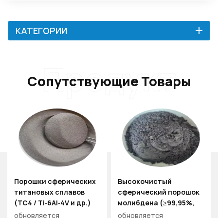
КАТЕГОРИИ
Продукт
Сопутствующие Товары
Порошки сферических
Высокочистый
титановых сплавов
сферический порошок
(TC4 / Ti‑6Al‑4V и др.)
молибдена (≥99,95%,
низкое содержание
обновляется
обновляется