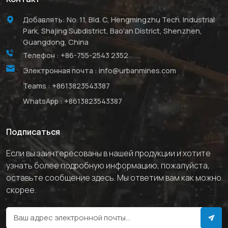
Добавлять: No. 11, Bld. C, Hengmingzhu Tech. Industrial
Park, Shajing Subdistrict, Bao'an District, Shenzhen,
Guangdong, China
Телефон :
+86-755-2543 2352
Электронная почта :
info@urbanmines.com
Teams :
+8613823543387
WhatsApp :
+8613823543387
Подписаться
Если вы заинтересованы в нашей продукции и хотите
узнать более подробную информацию, пожалуйста,
оставьте сообщение здесь. Мы ответим вам как можно
скорее.