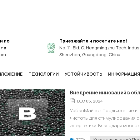
и по
Приезжайте и посетите нас!
чте
No. 11, Bld. C, Hengmingzhu Tech. Industr
еский Порошок Бора Высокой
com
Shenzhen, Guangdong, China
Кристаллический Порошок Бора Высокой Чи
дитесь В :
/
Дом
/
ИЛОЖЕНИЕ
ТЕХНОЛОГИИ
УСТОЙЧИВОСТЬ
ИНФОРМАЦИ
Внедрение инноваций в обл
DEC 05, 2024
УрбанМайнс.: Продвижение ин
чистоты для стимулирования 
энергетики. Благодаря много
инновационным прорывам в о
Кристаллический Пор
ТЕГИ :