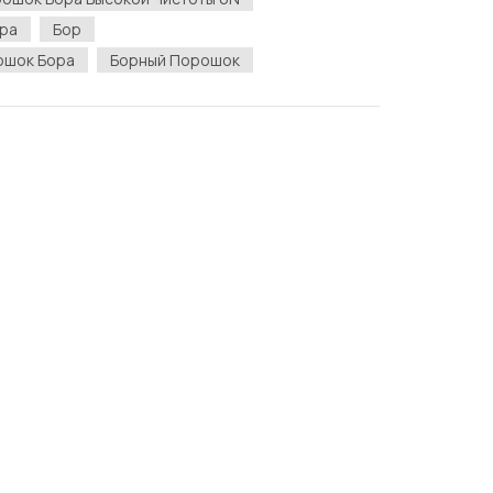
ания Limi...
ора
Бор
ошок Бора
Борный Порошок