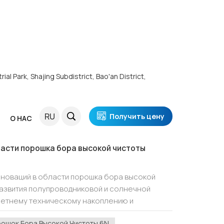
ial Park, Shajing Subdistrict, Bao'an District,
 Чистоты 6N
стоты 6N
RU
Получить цену
Я
О НАС
асти порошка бора высокой чистоты
новаций в области порошка бора высокой
развития полупроводниковой и солнечной
летнему техническому накоплению и
бласти высококачественных материалов
ошок Бора Высокой Чистоты 6N