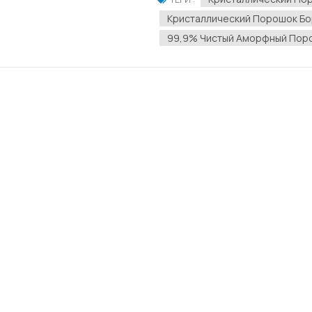
компания UrbanMines Tech. Комп
Кристаллический Порошок Б
99,9% Чистый Аморфный Пор