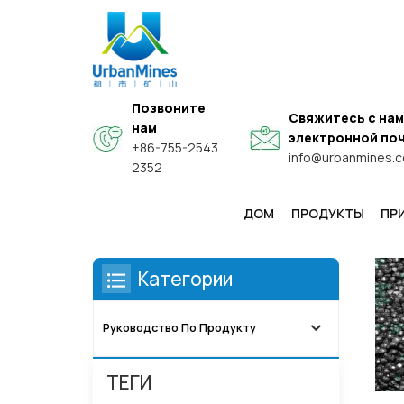
Позвоните
Свяжитесь с нам
нам
электронной по
Кристаллич
+86-755-2543
info@urbanmines.
2352
Вы Нахо
ДОМ
ПРОДУКТЫ
ПР
Специальные Высококачественные Сферические Порошки Из Сплавов
Высокочистые И Электронные Мелкодисперсные Металлические Порошки
Функциональные Проводящие Порошки Из Композита Типа «ядро-Оболочка»
Категории
Руководство По Продукту
ТЕГИ