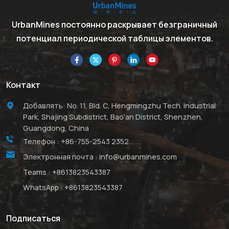
UrbanMines постоянно раскрывает безграничный
потенциал периодической таблицы элементов.
Контакт
Добавлять: No. 11, Bld. C, Hengmingzhu Tech. Industrial
Park, Shajing Subdistrict, Bao'an District, Shenzhen,
Guangdong, China
Телефон :
+86-755-2543 2352
Электронная почта :
info@urbanmines.com
Teams :
+8613823543387
WhatsApp :
+8613823543387
Подписаться